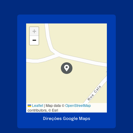
+
−
Leaflet
|
Map data ©
OpenStreetMap
contributors, © Esri
Direções Google Maps